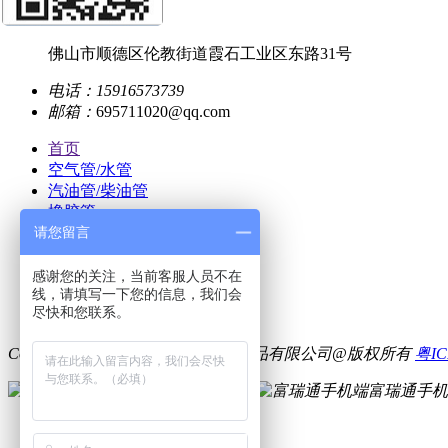
地址：
佛山市顺德区伦教街道霞石工业区东路31号
电话：
15916573739
邮箱：
695711020@qq.com
首页
空气管/水管
汽油管/柴油管
橡胶管
请您留言
产品中心
成功案列
新闻资讯
感谢您的关注，当前客服人员不在
线，请填写一下您的信息，我们会
关于我们
尽快和您联系。
联系我们
Copyright ©2021 佛山富瑞通橡胶制品有限公司@版权所有
粤IC
富瑞通微信联系
富瑞通手机
QQ咨询